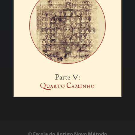
Parte V:
Quarto Caminho
©
Escola do Antigo Novo Método