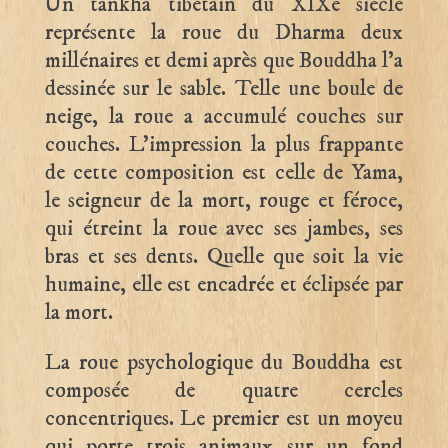
Un tankha tibétain du XIXe siècle
représente la roue du Dharma deux
millénaires et demi après que Bouddha l’a
dessinée sur le sable. Telle une boule de
neige, la roue a accumulé couches sur
couches. L’impression la plus frappante
de cette composition est celle de Yama,
le seigneur de la mort, rouge et féroce,
qui étreint la roue avec ses jambes, ses
bras et ses dents. Quelle que soit la vie
humaine, elle est encadrée et éclipsée par
la mort.
La roue psychologique du Bouddha est
composée de quatre cercles
concentriques. Le premier est un moyeu
qui porte trois animaux sur un fond