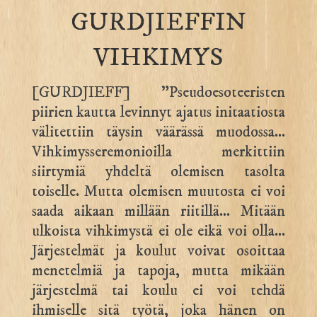
GURDJIEFFIN
VIHKIMYS
[GURDJIEFF] ”Pseudoesoteeristen
piirien kautta levinnyt ajatus initaatiosta
välitettiin täysin väärässä muodossa…
Vihkimysseremonioilla merkittiin
siirtymiä yhdeltä olemisen tasolta
toiselle. Mutta olemisen muutosta ei voi
saada aikaan millään riitillä… Mitään
ulkoista vihkimystä ei ole eikä voi olla…
Järjestelmät ja koulut voivat osoittaa
menetelmiä ja tapoja, mutta mikään
järjestelmä tai koulu ei voi tehdä
ihmiselle sitä työtä, joka hänen on