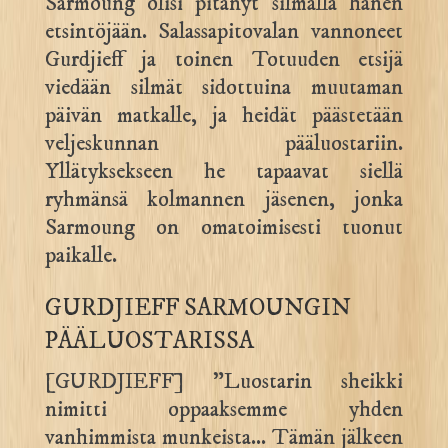
Sarmoung olisi pitänyt silmällä hänen
etsintöjään. Salassapitovalan vannoneet
Gurdjieff ja toinen Totuuden etsijä
viedään silmät sidottuina muutaman
päivän matkalle, ja heidät päästetään
veljeskunnan pääluostariin.
Yllätyksekseen he tapaavat siellä
ryhmänsä kolmannen jäsenen, jonka
Sarmoung on omatoimisesti tuonut
paikalle.
GURDJIEFF SARMOUNGIN
PÄÄLUOSTARISSA
[GURDJIEFF] ”Luostarin sheikki
nimitti oppaaksemme yhden
vanhimmista munkeista… Tämän jälkeen