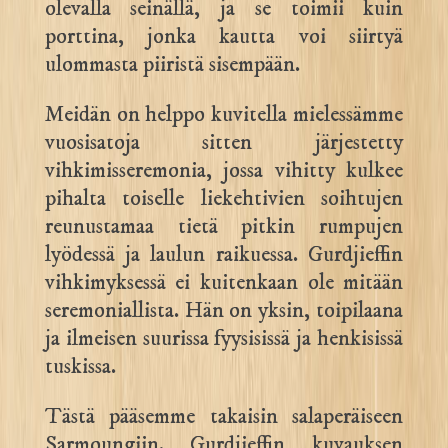
olevalla seinällä, ja se toimii kuin
porttina, jonka kautta voi siirtyä
ulommasta piiristä sisempään.
Meidän on helppo kuvitella mielessämme
vuosisatoja sitten järjestetty
vihkimisseremonia, jossa vihitty kulkee
pihalta toiselle liekehtivien soihtujen
reunustamaa tietä pitkin rumpujen
lyödessä ja laulun raikuessa. Gurdjieffin
vihkimyksessä ei kuitenkaan ole mitään
seremoniallista. Hän on yksin, toipilaana
ja ilmeisen suurissa fyysisissä ja henkisissä
tuskissa.
Tästä pääsemme takaisin salaperäiseen
Sarmoungiin. Gurdjieffin kuvauksen