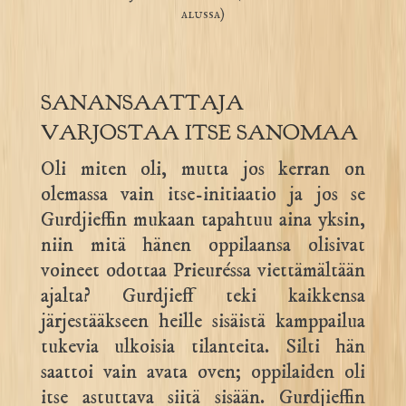
alussa)
SANANSAATTAJA
VARJOSTAA ITSE SANOMAA
Oli miten oli, mutta jos kerran on
olemassa vain itse-initiaatio ja jos se
Gurdjieffin mukaan tapahtuu aina yksin,
niin mitä hänen oppilaansa olisivat
voineet odottaa Prieuréssa viettämältään
ajalta? Gurdjieff teki kaikkensa
järjestääkseen heille sisäistä kamppailua
tukevia ulkoisia tilanteita. Silti hän
saattoi vain avata oven; oppilaiden oli
itse astuttava siitä sisään. Gurdjieffin