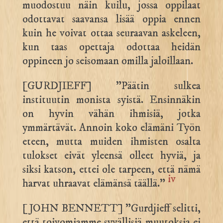
muodostuu näin kuilu, jossa oppilaat
odottavat saavansa lisää oppia ennen
kuin he voivat ottaa seuraavan askeleen,
kun taas opettaja odottaa heidän
oppineen jo seisomaan omilla jaloillaan.
[GURDJIEFF] ”Päätin sulkea
instituutin monista syistä. Ensinnäkin
on hyvin vähän ihmisiä, jotka
ymmärtävät. Annoin koko elämäni Työn
eteen, mutta muiden ihmisten osalta
tulokset eivät yleensä olleet hyviä, ja
siksi katson, ettei ole tarpeen, että nämä
iv
harvat uhraavat elämänsä täällä.”
[JOHN BENNETT] ”Gurdjieff selitti,
että toivomiamme syvällisiä muutoksia ei