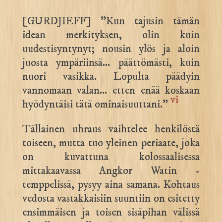
[GURDJIEFF] ”Kun tajusin tämän
idean merkityksen, olin kuin
uudestisyntynyt; nousin ylös ja aloin
juosta ympäriinsä… päättömästi, kuin
nuori vasikka. Lopulta päädyin
vannomaan valan… etten enää koskaan
vi
hyödyntäisi tätä ominaisuuttani.”
Tällainen uhraus vaihtelee henkilöstä
toiseen, mutta tuo yleinen periaate, joka
on kuvattuna kolossaalisessa
mittakaavassa Angkor Watin -
temppelissä, pysyy aina samana. Kohtaus
vedosta vastakkaisiin suuntiin on esitetty
ensimmäisen ja toisen sisäpihan välissä