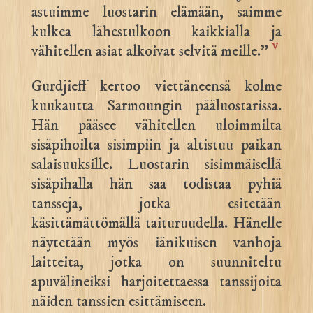
astuimme luostarin elämään, saimme
kulkea lähestulkoon kaikkialla ja
v
vähitellen asiat alkoivat selvitä meille.”
Gurdjieff kertoo viettäneensä kolme
kuukautta Sarmoungin pääluostarissa.
Hän pääsee vähitellen uloimmilta
sisäpihoilta sisimpiin ja altistuu paikan
salaisuuksille. Luostarin sisimmäisellä
sisäpihalla hän saa todistaa pyhiä
tansseja, jotka esitetään
käsittämättömällä taituruudella. Hänelle
näytetään myös iänikuisen vanhoja
laitteita, jotka on suunniteltu
apuvälineiksi harjoitettaessa tanssijoita
näiden tanssien esittämiseen.