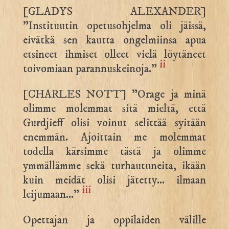
[GLADYS ALEXANDER]
”Instituutin opetusohjelma oli jäissä,
eivätkä sen kautta ongelmiinsa apua
etsineet ihmiset olleet vielä löytäneet
ii
toivomiaan parannuskeinoja.”
[CHARLES NOTT] ”Orage ja minä
olimme molemmat sitä mieltä, että
Gurdjieff olisi voinut selittää syitään
enemmän. Ajoittain me molemmat
todella kärsimme tästä ja olimme
ymmällämme sekä turhautuneita, ikään
kuin meidät olisi jätetty… ilmaan
iii
leijumaan…”
Opettajan ja oppilaiden välille