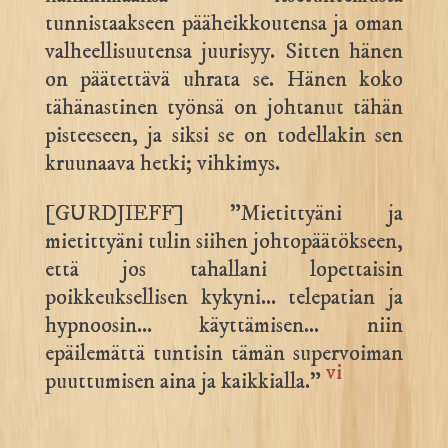
tunnistaakseen pääheikkoutensa ja oman
valheellisuutensa juurisyy. Sitten hänen
on päätettävä uhrata se. Hänen koko
tähänastinen työnsä on johtanut tähän
pisteeseen, ja siksi se on todellakin sen
kruunaava hetki; vihkimys.
[GURDJIEFF] ”Mietittyäni ja
mietittyäni tulin siihen johtopäätökseen,
että jos tahallani lopettaisin
poikkeuksellisen kykyni… telepatian ja
hypnoosin… käyttämisen… niin
epäilemättä tuntisin tämän supervoiman
vi
puuttumisen aina ja kaikkialla.”