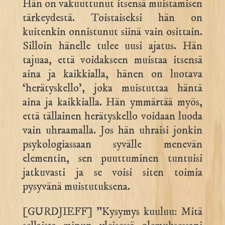
Hän on vakuuttunut itsensä muistamisen
tärkeydestä. Toistaiseksi hän on
kuitenkin onnistunut siinä vain osittain.
Silloin hänelle tulee uusi ajatus. Hän
tajuaa, että voidakseen muistaa itsensä
aina ja kaikkialla, hänen on luotava
‘herätyskello’, joka muistuttaa häntä
aina ja kaikkialla. Hän ymmärtää myös,
että tällainen herätyskello voidaan luoda
vain uhraamalla. Jos hän uhraisi jonkin
psykologiassaan syvälle menevän
elementin, sen puuttuminen tuntuisi
jatkuvasti ja se voisi siten toimia
pysyvänä muistutuksena.
[GURDJIEFF] ”Kysymys kuuluu: Mitä