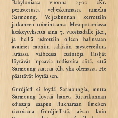
Babyloniassa vuonna 2500 eKr.
perustetusta veljeskunnasta nimeltä
Sarmoung. Veljeskunnan kerrottiin
jatkaneen toimintaansa Mesopotamiassa
keskeytyksettä aina 7. vuosisadalle jKr.,
ja heillä uskottiin olleen hallussaan
avaimet moniin salaisiin mysteereihin.
Eräässä vaiheessa etsintöjä Etsijät
löytävät lupaavia todisteita siitä, että
Sarmoung saattaa olla yhä olemassa. He
päättävät löytää sen.
Gurdjieff ei löydä Sarmoungia, mutta
Sarmoung löytää hänet. Ritarikunnan
edustaja saapuu Bukharaan ilmeisen
tietoisena Gurdjieffistä, aivan kuin