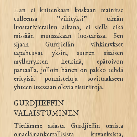
Hän ei kuitenkaan koskaan mainitse
tulleensa ”vihityksi” tämän
luostarivierailun aikana, ei siellä eikä
missään muussakaan luostarissa. Sen
sijaan Gurdjieffin vihkimykset
tapahtuvat yksin, suuren sisäisen
myllerryksen hetkinä, epätoivon
partaalla, jolloin hänen on pakko tehdä
erityisiä ponnisteluja sovittaakseen
yhteen itsessään olevia ristiriitoja.
GURDJIEFFIN
VALAISTUMINEN
Tiedämme asiasta Gurdjieffin omista
omaelämänkerrallisista kuvauksista,