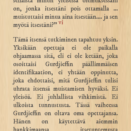
sellaista minun yleisessä olemuksessani
on, jonka itsestäni pois ottamalla …
muistuttaisi minua aina itsestään…. ja sen
vi
myötä itsestäni?”
Tämä itsensä tutkiminen tapahtuu yksin.
Yksikään opettaja ei ole paikalla
ohjaamassa sitä, eli ei ole ketään, joka
osoittaisi Gurdjieffin päällimmäisen
identifikaation, ei yhtään oppinutta,
joka ehdottaisi, mitä Gurdjieffin tulisi
uhrata itsensä muistamisen hyväksi. Ei
yleisöä. Ei juhlallista vihkimistä. Ei
ulkoista tunnustusta. Tässä vaiheessa
Gurdjieffin on oltava oma opettajansa.
Hänen on käytettävä aiemmin
hankkimaansa itsetuntemusta