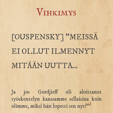
Vihkimys
[OUSPENSKY] ”MEISSÄ
EI OLLUT ILMENNYT
MITÄÄN UUTTA…
Ja jos Gurdjieff oli aloittanut
työskentelyn kanssamme sellaisina kuin
i
olimme, miksi hän lopetti sen nyt?”