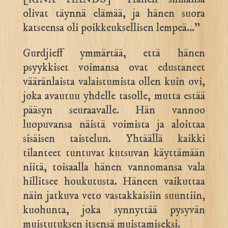
olivat täynnä elämää, ja hänen suora
katseensa oli poikkeuksellisen lempeä…”
Gurdjieff ymmärtää, että hänen
psyykkiset voimansa ovat edustaneet
vääränlaista valaistumista ollen kuin ovi,
joka avautuu yhdelle tasolle, mutta estää
pääsyn seuraavalle. Hän vannoo
luopuvansa näistä voimista ja aloittaa
sisäisen taistelun. Yhtäällä kaikki
tilanteet tuntuvat kutsuvan käyttämään
niitä, toisaalla hänen vannomansa vala
hillitsee houkutusta. Häneen vaikuttaa
näin jatkuva veto vastakkaisiin suuntiin,
kuohunta, joka synnyttää pysyvän
muistutuksen itsensä muistamiseksi.