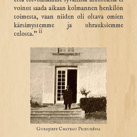
voinut saada aikaan kolmannen henkilön
toimesta, vaan niiden oli oltava omien
kärsimystemme ja uhrauksiemme
ii
tulosta.”
Gurdjieff Chateau Prieuréssa