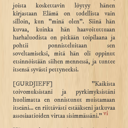
joista koskettavin löytyy hänen
kirjastaan Elämä on todellista vain
silloin, kun ”minä olen”. Siinä hän
kuvaa, kuinka hän haavoituttuaan
harhaluodista on pitkään toipilaana ja
pohtii ponnisteluitaan sen
soveltamiseksi, mitä hän oli oppinut
etsinnöistään siihen mennessä, ja tuntee
itsensä syvästi pettyneeksi.
[GURDJIEFF] ”Kaikista
toivomuksistani ja pyrkimyksistäni
huolimatta en onnistunut muistamaan
itseäni… en riittävästi estääkseni jatkuvaa
vi
assosiaatioiden virtaa sisimmässäni.”