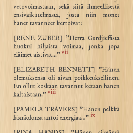
vetovoimastaan, sekä siitä ihmeellisestä
ensivaikutelmasta, josta niin monet
hänet tavanneet kertoivat:
[RENE ZUBER] ”Herra Gurdjieffistä
huokui hiljaista voimaa, jonka jopa
vii
eläimet aistivat…”
[ELIZABETH BENNETT] ”Hänen
olemuksensa oli aivan poikkeuksellinen.
En ollut koskaan tavannut ketään hänen
viii
kaltaistaan.”
[PAMELA TRAVERS] ”Hänen pelkkä
ix
läsnäolonsa antoi energiaa…”
[RINA HANDS] ”Hänen silmänsä