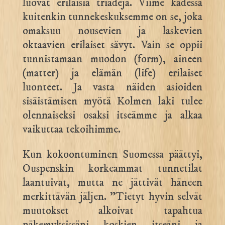
luovat erilaisia triadeja. Viime kädessä
kuitenkin tunnekeskuksemme on se, joka
omaksuu nousevien ja laskevien
oktaavien erilaiset sävyt. Vain se oppii
tunnistamaan muodon (form), aineen
(matter) ja elämän (life) erilaiset
luonteet. Ja vasta näiden asioiden
sisäistämisen myötä Kolmen laki tulee
olennaiseksi osaksi itseämme ja alkaa
vaikuttaa tekoihimme.
Kun kokoontuminen Suomessa päättyi,
Ouspenskin korkeammat tunnetilat
laantuivat, mutta ne jättivät häneen
merkittävän jäljen. ”Tietyt hyvin selvät
muutokset alkoivat tapahtua
näkemyksissäni koskien itseäni ja