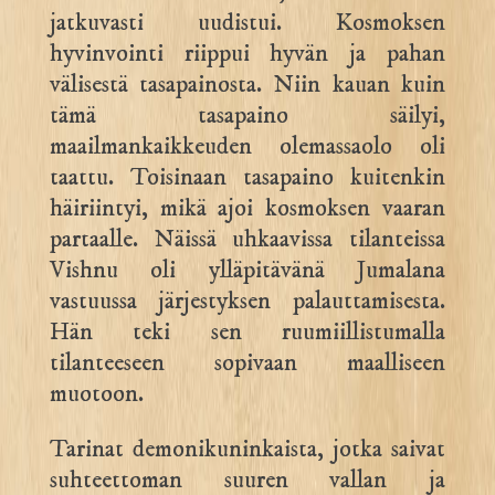
jatkuvasti uudistui. Kosmoksen
hyvinvointi riippui hyvän ja pahan
välisestä tasapainosta. Niin kauan kuin
tämä tasapaino säilyi,
maailmankaikkeuden olemassaolo oli
taattu. Toisinaan tasapaino kuitenkin
häiriintyi, mikä ajoi kosmoksen vaaran
partaalle. Näissä uhkaavissa tilanteissa
Vishnu oli ylläpitävänä Jumalana
vastuussa järjestyksen palauttamisesta.
Hän teki sen ruumiillistumalla
tilanteeseen sopivaan maalliseen
muotoon.
Tarinat demonikuninkaista, jotka saivat
suhteettoman suuren vallan ja