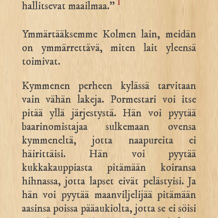
i
hallitsevat maailmaa.”
Ymmärtääksemme Kolmen lain, meidän
on ymmärrettävä, miten lait yleensä
toimivat.
Kymmenen perheen kylässä tarvitaan
vain vähän lakeja. Pormestari voi itse
pitää yllä järjestystä. Hän voi pyytää
baarinomistajaa sulkemaan ovensa
kymmeneltä, jotta naapureita ei
häirittäisi. Hän voi pyytää
kukkakauppiasta pitämään koiransa
hihnassa, jotta lapset eivät pelästyisi. Ja
hän voi pyytää maanviljelijää pitämään
aasinsa poissa pääaukiolta, jotta se ei söisi