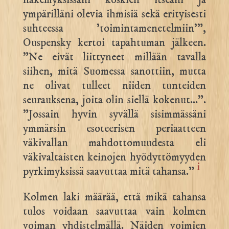
ympärilläni olevia ihmisiä sekä erityisesti
suhteessa ’toimintamenetelmiin'”,
Ouspensky kertoi tapahtuman jälkeen.
”Ne eivät liittyneet millään tavalla
siihen, mitä Suomessa sanottiin, mutta
ne olivat tulleet niiden tunteiden
seurauksena, joita olin siellä kokenut…”.
”Jossain hyvin syvällä sisimmässäni
ymmärsin esoteerisen periaatteen
väkivallan mahdottomuudesta eli
väkivaltaisten keinojen hyödyttömyyden
i
pyrkimyksissä saavuttaa mitä tahansa.”
Kolmen laki määrää, että mikä tahansa
tulos voidaan saavuttaa vain kolmen
voiman yhdistelmällä. Näiden voimien