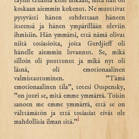
täysin erilaisia kuin mikään, mitä hän oli
koskaan aiemmin kokenut. Ne muuttivat
pysyvästi hänen suhdettaan häneen
itseensä ja hänen ympärillään oleviin
ihmisiin. Hän ymmärsi, että nämä olivat
niitä tosiasioita, joita Gurdjieff oli
hänelle aiemmin luvannut. Se, mikä
silloin oli puuttunut ja mikä nyt oli
läsnä, oli emotionaalinen
valmistautuminen. ”Tämä
emotionaalinen tila”, totesi Ouspensky,
”on juuri se, mitä emme ymmärrä. Toisin
sanoen me emme ymmärrä, että se on
välttämätön ja että tosiasiat eivät ole
i
mahdollisia ilman sitä.”