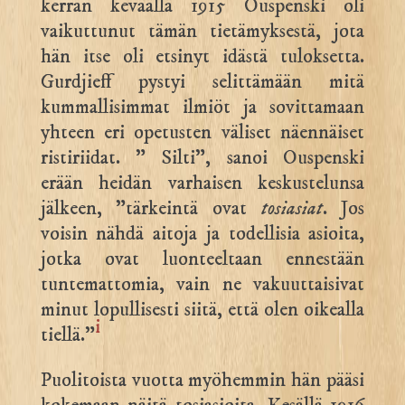
kerran keväällä 1915 Ouspenski oli
vaikuttunut tämän tietämyksestä, jota
hän itse oli etsinyt idästä tuloksetta.
Gurdjieff pystyi selittämään mitä
kummallisimmat ilmiöt ja sovittamaan
yhteen eri opetusten väliset näennäiset
ristiriidat. ” Silti”, sanoi Ouspenski
erään heidän varhaisen keskustelunsa
jälkeen, ”tärkeintä ovat
tosiasiat
. Jos
voisin nähdä aitoja ja todellisia asioita,
jotka ovat luonteeltaan ennestään
tuntemattomia, vain ne vakuuttaisivat
minut lopullisesti siitä, että olen oikealla
i
tiellä.”
Puolitoista vuotta myöhemmin hän pääsi