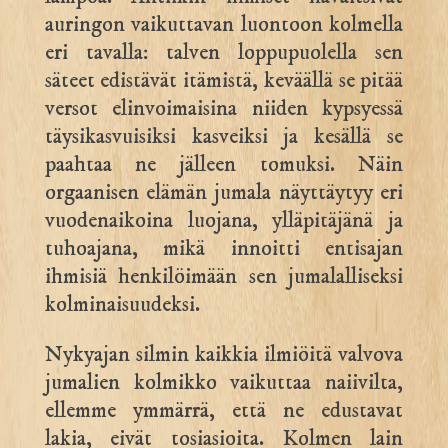
auringon vaikuttavan luontoon kolmella
eri tavalla: talven loppupuolella sen
säteet edistävät itämistä, keväällä se pitää
versot elinvoimaisina niiden kypsyessä
täysikasvuisiksi kasveiksi ja kesällä se
paahtaa ne jälleen tomuksi. Näin
orgaanisen elämän jumala näyttäytyy eri
vuodenaikoina luojana, ylläpitäjänä ja
tuhoajana, mikä innoitti entisajan
ihmisiä henkilöimään sen jumalalliseksi
kolminaisuudeksi.
Nykyajan silmin kaikkia ilmiöitä valvova
jumalien kolmikko vaikuttaa naiivilta,
ellemme ymmärrä, että ne edustavat
lakia, eivät tosiasioita. Kolmen lain