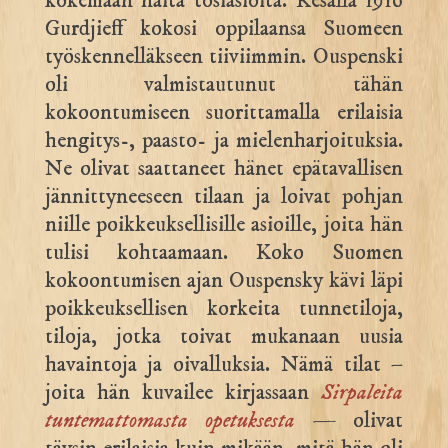
kokemaan näitä tosiasioita. Kesällä 1916
Gurdjieff kokosi oppilaansa Suomeen
työskennelläkseen tiiviimmin. Ouspenski
oli valmistautunut tähän
kokoontumiseen suorittamalla erilaisia
hengitys-, paasto- ja mielenharjoituksia.
Ne olivat saattaneet hänet epätavallisen
jännittyneeseen tilaan ja loivat pohjan
niille poikkeuksellisille asioille, joita hän
tulisi kohtaamaan. Koko Suomen
kokoontumisen ajan Ouspensky kävi läpi
poikkeuksellisen korkeita tunnetiloja,
tiloja, jotka toivat mukanaan uusia
havaintoja ja oivalluksia. Nämä tilat –
joita hän kuvailee kirjassaan
Sirpaleita
tuntemattomasta opetuksesta
— olivat