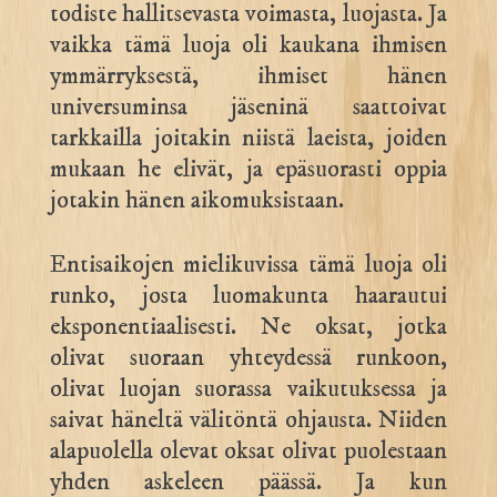
todiste hallitsevasta voimasta, luojasta. Ja
vaikka tämä luoja oli kaukana ihmisen
ymmärryksestä, ihmiset hänen
universuminsa jäseninä saattoivat
tarkkailla joitakin niistä laeista, joiden
mukaan he elivät, ja epäsuorasti oppia
jotakin hänen aikomuksistaan.
Entisaikojen mielikuvissa tämä luoja oli
runko, josta luomakunta haarautui
eksponentiaalisesti. Ne oksat, jotka
olivat suoraan yhteydessä runkoon,
olivat luojan suorassa vaikutuksessa ja
saivat häneltä välitöntä ohjausta. Niiden
alapuolella olevat oksat olivat puolestaan
yhden askeleen päässä. Ja kun