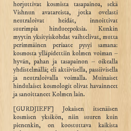
horjuttivat kosmista tasapainoa, sekä
Vishnun avatareista, jotka ovelasti
neutraloivat heidät, innoittivat
suurimpia hindueepoksia. Kunkin
myytin yksityiskohdat vaihtelivat, mutta
perimmäinen periaate pysyi samana:
kosmosta ylläpidettiin kolmen voiman –
hyvän, pahan ja tasapainon – oikealla
yhdistelmällä; eli aktiivisella, passiivisella
ja neutraloivalla voimalla. Muinaiset
hindulaiset kosmologit olivat havainneet
ja sanoittaneet Kolmen lain.
[GURDJIEFF] Jokaisen itsenäisen
kosmisen yksikön, niin suuren kuin
pienenkin, on koostuttava kaikista