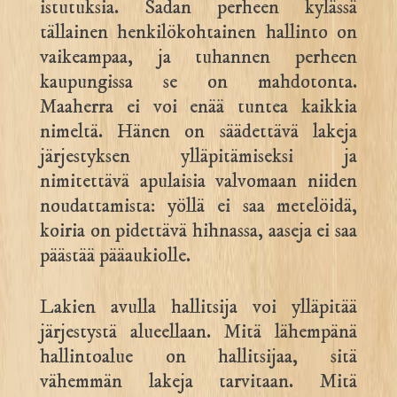
istutuksia. Sadan perheen kylässä
tällainen henkilökohtainen hallinto on
vaikeampaa, ja tuhannen perheen
kaupungissa se on mahdotonta.
Maaherra ei voi enää tuntea kaikkia
nimeltä. Hänen on säädettävä lakeja
järjestyksen ylläpitämiseksi ja
nimitettävä apulaisia valvomaan niiden
noudattamista: yöllä ei saa metelöidä,
koiria on pidettävä hihnassa, aaseja ei saa
päästää pääaukiolle.
Lakien avulla hallitsija voi ylläpitää
järjestystä alueellaan. Mitä lähempänä
hallintoalue on hallitsijaa, sitä
vähemmän lakeja tarvitaan. Mitä