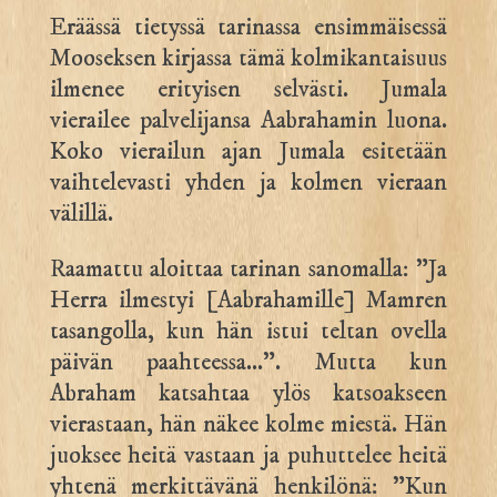
Eräässä tietyssä tarinassa ensimmäisessä
Mooseksen kirjassa tämä kolmikantaisuus
ilmenee erityisen selvästi. Jumala
vierailee palvelijansa Aabrahamin luona.
Koko vierailun ajan Jumala esitetään
vaihtelevasti yhden ja kolmen vieraan
välillä.
Raamattu aloittaa tarinan sanomalla: ”Ja
Herra ilmestyi [Aabrahamille] Mamren
tasangolla, kun hän istui teltan ovella
päivän paahteessa…”. Mutta kun
Abraham katsahtaa ylös katsoakseen
vierastaan, hän näkee kolme miestä. Hän
juoksee heitä vastaan ja puhuttelee heitä
yhtenä merkittävänä henkilönä: ”Kun