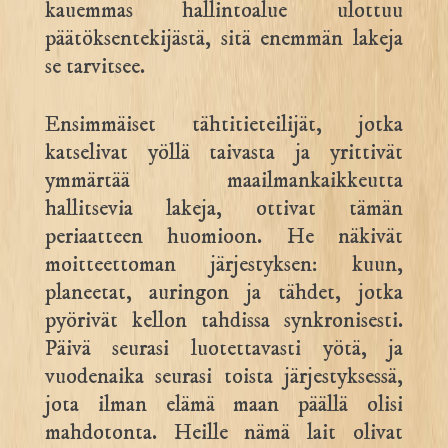
kauemmas hallintoalue ulottuu
päätöksentekijästä, sitä enemmän lakeja
se tarvitsee.
Ensimmäiset tähtitieteilijät, jotka
katselivat yöllä taivasta ja yrittivät
ymmärtää maailmankaikkeutta
hallitsevia lakeja, ottivat tämän
periaatteen huomioon. He näkivät
moitteettoman järjestyksen: kuun,
planeetat, auringon ja tähdet, jotka
pyörivät kellon tahdissa synkronisesti.
Päivä seurasi luotettavasti yötä, ja
vuodenaika seurasi toista järjestyksessä,
jota ilman elämä maan päällä olisi
mahdotonta. Heille nämä lait olivat