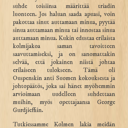
suhde toisiinsa määrittää triadin
luonteen. Jos haluan saada apuasi, voin
pakottaa sinut auttamaan minua, pyytää
sinua auttamaan minua tai innostaa sinua
auttamaan minua. Kukin edustaa erilaista
kolmijakoa saman tavoitteen
saavuttamiseksi, ja on sanomattakin
selvää, että jokainen niistä johtaa
erilaiseen tulokseen. Tämä oli
Ouspenskin anti Suomen kokouksesta ja
johtopäätös, joka sai hänet myöhemmin
arvioimaan uudelleen suhdettaan
muihin, myös opettajaansa George
Gurdjieffiin.
Tutkiessamme Kolmen lakia meidän