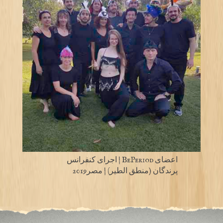
اعضای BePeriod | اجرای کنفرانس
پرندگان (منطق الطیر) | مصر2019