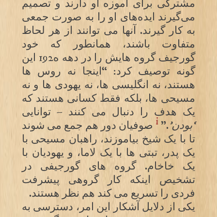
مشترکی برای آموزه او دارند و تصمیم
می‌گیرند ایده‌های او را به صورت جمعی
به کار گیرند. آنها می توانند از هر لحاظ
متفاوت باشند، همانطور که خود
گورجیف گروه هایش را در دهه ه192 این
گونه توصیف کرد: “اینجا نه روس ها
هستند، نه انگلیسی ها، نه یهودی ها و نه
مسیحی ها، بلکه فقط کسانی هستند که
یک هدف را دنبال می کنند – توانایی
i
‘بودن’
.”
صوفیان دور هم جمع می شوند
تا با یک شیخ بیاموزند، راهبان مسیحی با
یک پدر، تبتی ها با یک لاما، و یهودیان با
یک خاخام. گروه های گورجیفی در
تشخیص اینکه کار گروهی پیشرفت
فردی را تسریع می کند هم نظر هستند.
یکی از دلایل آشکار این امر، دسترسی به