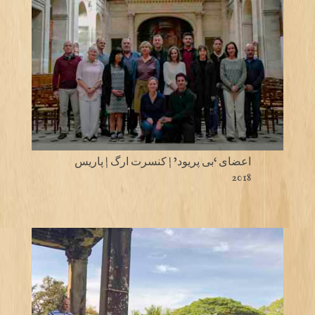
اعضای ‘بی پریود’ | کنسرت ارگ | پاریس
2018