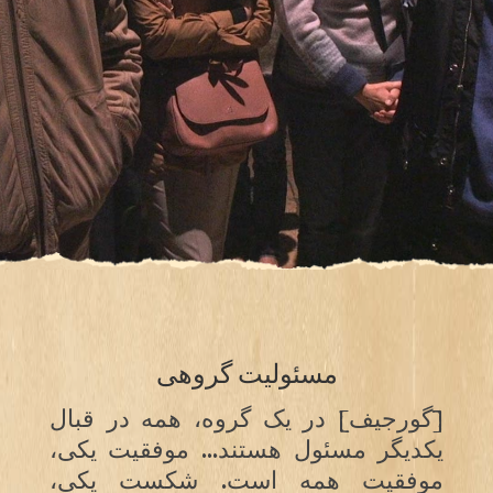
مسئولیت گروهی
[گورجیف] در یک گروه، همه در قبال
یکدیگر مسئول هستند… موفقیت یکی،
موفقیت همه است. شکست یکی،