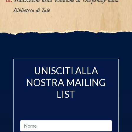
Trascrizioni della
R
iunione
di Ouspensky dalla
Biblioteca di Yale
UNISCITI ALLA
NOSTRA MAILING
LIST