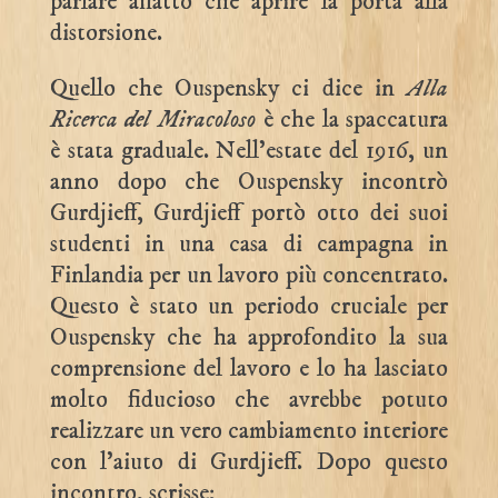
parlare affatto che aprire la porta alla
distorsione.
Quello che Ouspensky ci dice in
Alla
Ricerca del Miracoloso
è che la spaccatura
è stata graduale. Nell’estate del 1916, un
anno dopo che Ouspensky incontrò
Gurdjieff, Gurdjieff portò otto dei suoi
studenti in una casa di campagna in
Finlandia per un lavoro più concentrato.
Questo è stato un periodo cruciale per
Ouspensky che ha approfondito la sua
comprensione del lavoro e lo ha lasciato
molto fiducioso che avrebbe potuto
realizzare un vero cambiamento interiore
con l’aiuto di Gurdjieff. Dopo questo
incontro, scrisse: