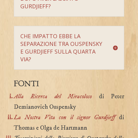
GURDJIEFF?
CHE IMPATTO EBBE LA
SEPARAZIONE TRA OUSPENSKY
E GURDJIEFF SULLA QUARTA
VIA?
FONTI
Alla
R
icerca del Miracoloso
di Peter
Demianovich Ouspensky
La
N
ostra
V
ita
con il signor Gurdjieff
di
Thomas e Olga de Hartmann