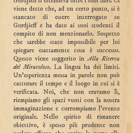
Gurdjieff si estendeva oltre i suoi libri. Ci
viene detto che, ad un certo punto, si è
stancato di essere interrogato su
Gurdjieff e ha dato ai suoi studenti il
compito di non menzionarlo. Sospetto
che sarebbe stato impossibile per lui
spiegare esattamente cosa è successo.
Questo viene suggerito in
Alla Ricerca
del Miracoloso
. La lingua ha dei limiti.
Un’esperienza messa in parole non può
catturare il tempo e il luogo in cui si è
verificata. Noi, che non eravamo lì,
riempiamo gli spazi vuoti con la nostra
immaginazione e corrompiamo l’evento
originale. Nello spirito di rimanere
obiettivo, è spesso più prudente non