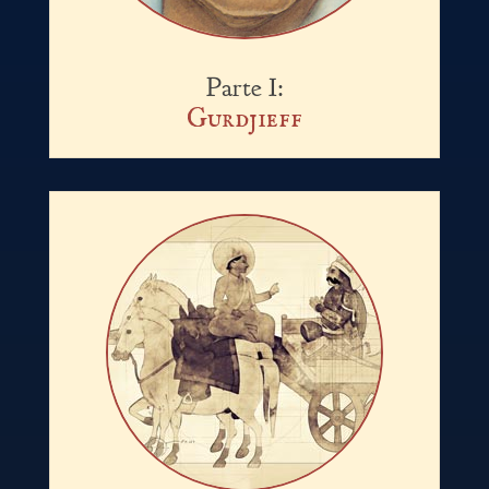
Parte I:
Gurdjieff