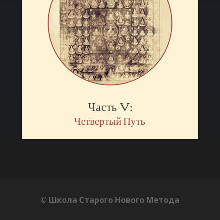
Часть V:
Четвертый Путь
©
Школа Старого Нового Метода