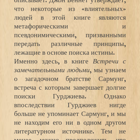
описывает. Джон Беннет утверждает,
что некоторые из «влиятельных»
людей в этой книге являются
метафорическими и
псевдонимическими, призванными
передать различные принципы,
лежащие в основе поиска истины.
Именно здесь, в книге
Встречи с
замечательными людьми
, мы узнаем
о загадочном братстве Сармунг,
встреча с которым завершает долгие
поиски Гурджиева. Однако
впоследствии Гурджиев нигде
больше не упоминает Сармунг, и мы
не находим его ни в одном другом
литературном источнике. Тем не