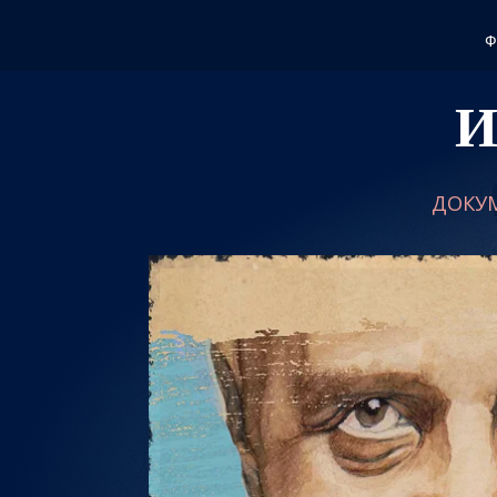
Ф
И
ДОКУМ