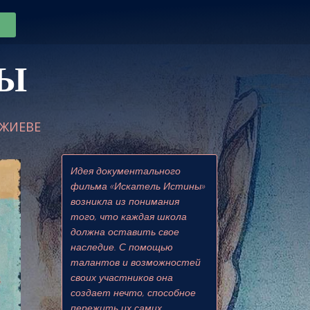
НЫ
ДЖИЕВЕ
Идея документального
фильма «Искатель Истины»
возникла из понимания
того, что каждая школа
должна оставить свое
наследие. С помощью
талантов и возможностей
своих участников она
создает нечто, способное
пережить их самих.